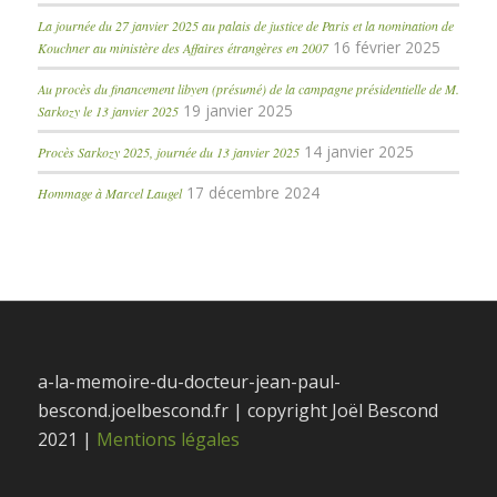
La journée du 27 janvier 2025 au palais de justice de Paris et la nomination de
16 février 2025
Kouchner au ministère des Affaires étrangères en 2007
Au procès du financement libyen (présumé) de la campagne présidentielle de M.
19 janvier 2025
Sarkozy le 13 janvier 2025
14 janvier 2025
Procès Sarkozy 2025, journée du 13 janvier 2025
17 décembre 2024
Hommage à Marcel Laugel
a-la-memoire-du-docteur-jean-paul-
bescond.joelbescond.fr | copyright Joël Bescond
2021 |
Mentions légales